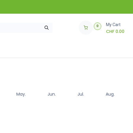
My Cart
0
CHF
0.00
ie funktioniert's?
🌱 Wettbewerb 🌱
May.
Jun.
Jul.
Aug.