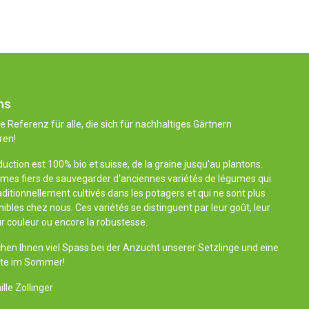
ns
ie Referenz für alle, die sich für nachhaltiges Gärtnern
ren!
uction est 100% bio et suisse, de la graine jusqu'au plantons.
es fiers de sauvegarder d'anciennes variétés de légumes qui
aditionnellement cultivés dans les potagers et qui ne sont plus
ibles chez nous. Ces variétés se distinguent par leur goût, leur
r couleur ou encore la robustesse.
hen Ihnen viel Spass bei der Anzucht unserer Setzlinge und eine
nte im Sommer!
lle Zollinger