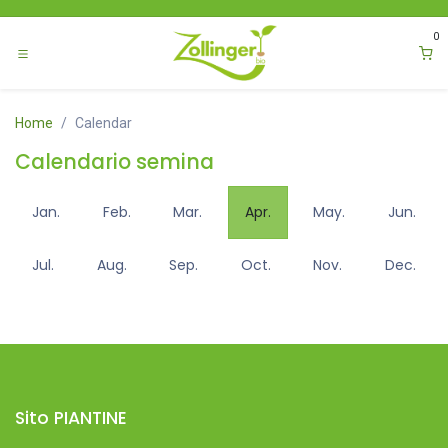
Passa al contenuto
0
Home
Calendar
Calendario semina
Jan.
Feb.
Mar.
Apr.
May.
Jun.
Jul.
Aug.
Sep.
Oct.
Nov.
Dec.
Sito PIANTINE