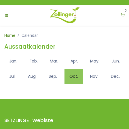
Zum Inhalt springen
0
Home
Calendar
Aussaatkalender
Jan.
Feb.
Mar.
Apr.
May.
Jun.
Jul.
Aug.
Sep.
Oct.
Nov.
Dec.
SETZLINGE-Webiste