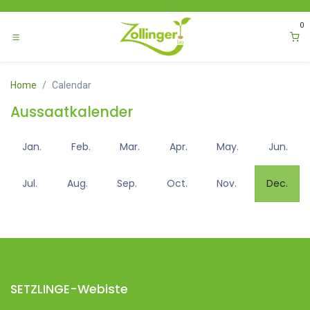
Zum Inhalt springen
0
Home
Calendar
Aussaatkalender
Jan.
Feb.
Mar.
Apr.
May.
Jun.
Jul.
Aug.
Sep.
Oct.
Nov.
Dec.
SETZLINGE-Webiste