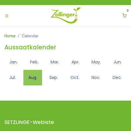
Zum Inhalt springen
0
Home
Calendar
Aussaatkalender
Jan.
Feb.
Mar.
Apr.
May.
Jun.
Jul.
Aug.
Sep.
Oct.
Nov.
Dec.
SETZLINGE-Webiste