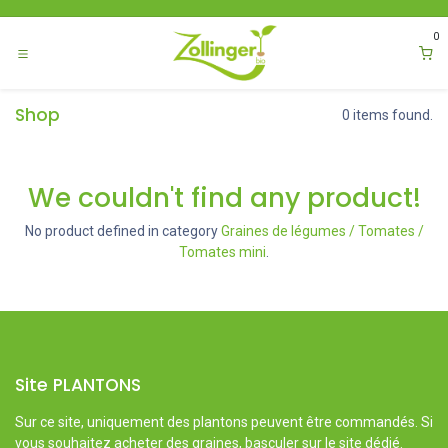
Se rendre au contenu
0
Shop
0 items found.
We couldn't find any product!
No product defined in category
Graines de légumes / Tomates /
Tomates mini
.
Site PLANTONS
Sur ce site, uniquement des plantons peuvent être commandés. Si
vous souhaitez acheter des graines, basculer sur le site dédié.