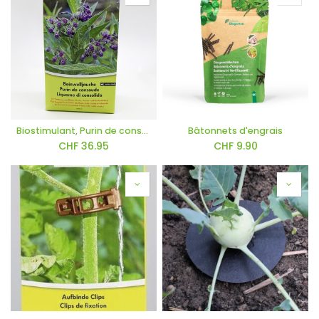
Biostimulant, Purin de consoude 1.8l
Bâtonnets d'engrais
CHF
36.95
CHF
9.90