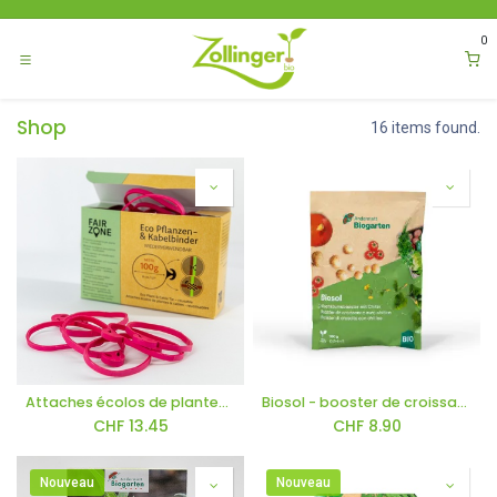
Se rendre au contenu
0
Shop
16 items found.
Attaches écolos de plantes et tuteurs
Biosol - booster de croissance 100g
CHF
13.45
CHF
8.90
Nouveau
Nouveau