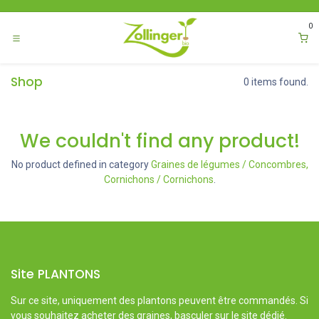
Se rendre au contenu
0
Shop
0 items found.
We couldn't find any product!
No product defined in category
Graines de légumes / Concombres,
Cornichons / Cornichons
.
Site PLANTONS
Sur ce site, uniquement des plantons peuvent être commandés. Si
vous souhaitez acheter des graines, basculer sur le site dédié.