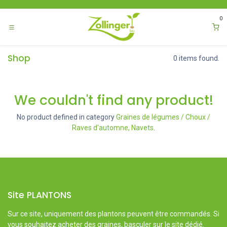
Se rendre au contenu
0
Shop
0 items found.
We couldn't find any product!
No product defined in category
Graines de légumes / Choux /
Raves d'automne, Navets
.
Site PLANTONS
Sur ce site, uniquement des plantons peuvent être commandés. Si
vous souhaitez acheter des graines, basculer sur le site dédié.