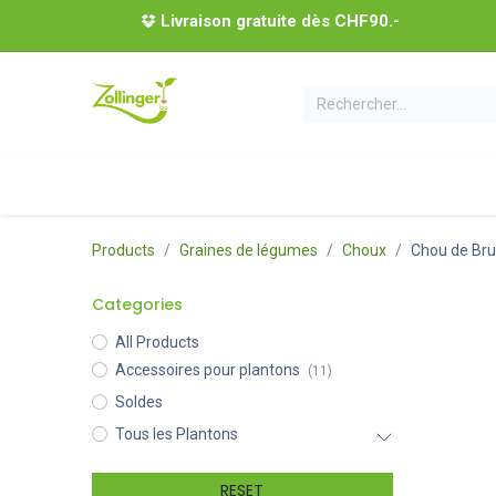
Se rendre au contenu
Livraison gratuite dès CHF90.-
Tous les plantons
Coffrets de plantons
Acces
Products
Graines de légumes
Choux
Chou de Bru
Categories
All Products
Accessoires pour plantons
(11)
Soldes
Tous les Plantons
RESET