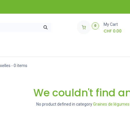
My Cart
0
CHF
0.00
soires de jardinage
Comment ça marche ?
🌱 Concours 🌱
xelles
- 0 items
We couldn't find a
No product defined in category
Graines de légumes 