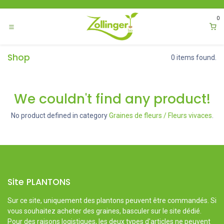
Se rendre au contenu
0
Shop
0 items found.
We couldn't find any product!
No product defined in category
Graines de fleurs / Fleurs vivaces
.
Site PLANTONS
Sur ce site, uniquement des plantons peuvent être commandés. Si
vous souhaitez acheter des graines, basculer sur le site dédié.
Pour des raisons logistiques, les deux types d'articles ne peuvent