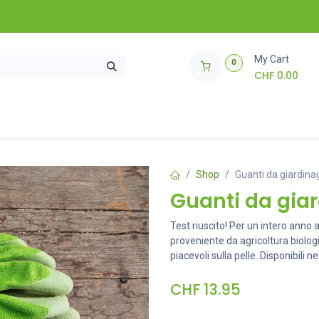
My Cart
0
CHF
0.00
 piantine
Come funziona?
🌱 Giveaway 🌱
Shop
Guanti da giardin
Guanti da gia
Test riuscito! Per un intero anno
proveniente da agricoltura biologi
piacevoli sulla pelle. Disponibili ne
CHF
13.95