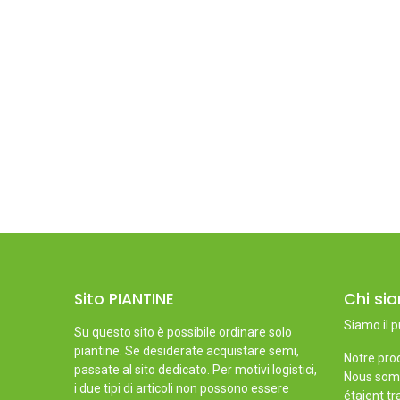
Sito PIANTINE
Chi si
Siamo il p
Su questo sito è possibile ordinare solo
piantine. Se desiderate acquistare semi,
Notre prod
passate al sito dedicato. Per motivi logistici,
Nous somm
i due tipi di articoli non possono essere
étaient tr