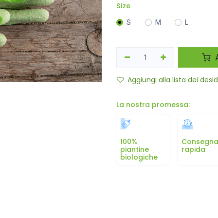
Size
S
M
L
A
Aggiungi alla lista dei desid
La nostra promessa:
100%
Consegn
piantine
rapida
biologiche