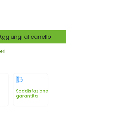
ggiungi al carrello
eri
a
Soddisfazione
garantita