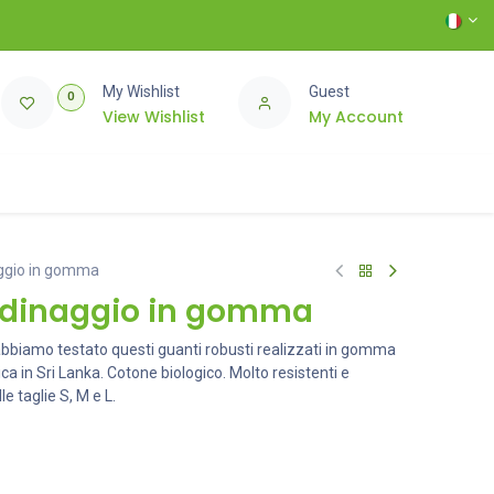
My Wishlist
Guest
0
View Wishlist
My Account
aggio in gomma
rdinaggio in gomma
 abbiamo testato questi guanti robusti realizzati in gomma
ca in Sri Lanka. Cotone biologico. Molto resistenti e
lle taglie S, M e L.