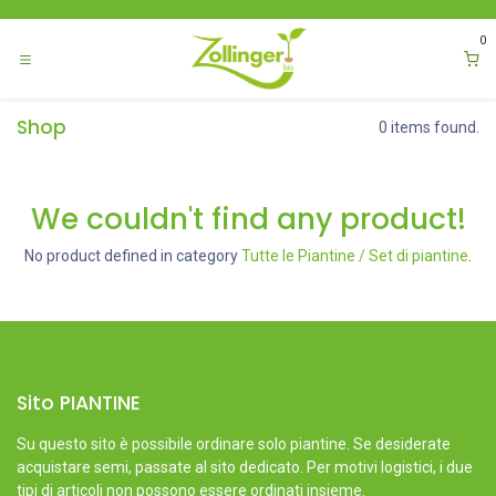
Passa al contenuto
0
Shop
0 items found.
We couldn't find any product!
No product defined in category
Tutte le Piantine / Set di piantine
.
Sito PIANTINE
Su questo sito è possibile ordinare solo piantine. Se desiderate
acquistare semi, passate al sito dedicato. Per motivi logistici, i due
tipi di articoli non possono essere ordinati insieme.