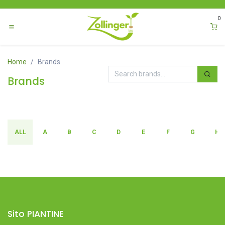
Passa al contenuto
0
Home
Brands
Brands
ALL
A
B
C
D
E
F
G
H
Sito PIANTINE