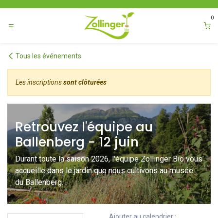
Se rendre au contenu
0
Tous les événements
Les inscriptions
sont clôturées
Retrouvez l'équipe au
Ballenberg - 12 juin
Durant toute la saison 2026, l'équipe Zollinger Bio vous
accueille dans le jardin que nous cultivons au musée
du Ballenberg.
Ajouter au calendrier :