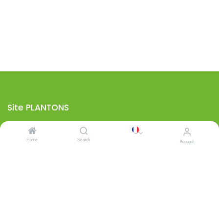
Site PLANTONS
Sur ce site, uniquement des plantons peuvent être commandés. Si
vous souhaitez acheter des graines, basculer sur le site dédié.
Home
Search
Account
Pour des raisons logistiques, les deux types d'articles ne peuvent
pas être commandés ensemble.
Passer au site "Graines"
Conditions générales