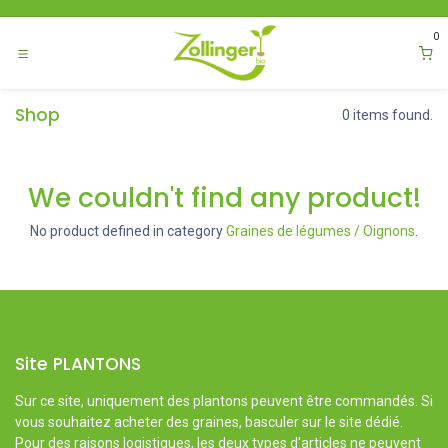
Se rendre au contenu
0
Shop
0 items found.
We couldn't find any product!
No product defined in category
Graines de légumes / Oignons
.
Site PLANTONS
Sur ce site, uniquement des plantons peuvent être commandés. Si
vous souhaitez acheter des graines, basculer sur le site dédié.
Pour des raisons logistiques, les deux types d'articles ne peuvent