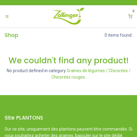
Se rendre au contenu
0
Shop
0 items found.
We couldn't find any product!
No product defined in category
Graines de légumes / Chicorées /
Chicorées rouges
.
Site PLANTONS
Sur ce site, uniquement des plantons peuvent être commandés. Si
vous souhaitez acheter des graines, basculer sur le site dédié.