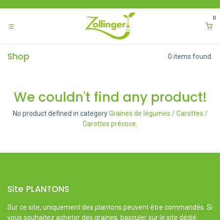
Se rendre au contenu
0
Shop
0 items found.
We couldn't find any product!
No product defined in category
Graines de légumes / Carottes /
Carottes précoce
.
Site PLANTONS
Sur ce site, uniquement des plantons peuvent être commandés. Si
vous souhaitez acheter des graines, basculer sur le site dédié.