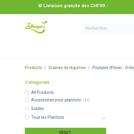
Se rendre au contenu
Livraison gratuite dès CHF90.-
Tous les plantons
Coffrets de plantons
Acces
Products
Graines de légumes
Pourpier d'hiver
- 0 it
Categories
All Products
Accessoires pour plantons
(11)
Soldes
Tous les Plantons
RESET