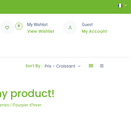
My Wishlist
Guest
0
View Wishlist
My Account
Sort By :
Prix - Croissant
ny product!
umes / Pourpier d'hiver
.