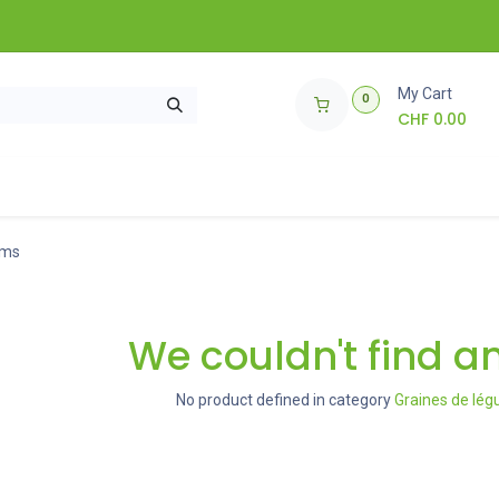
My Cart
0
CHF
0.00
soires de jardinage
Comment ça marche ?
🌱 Concours 🌱
ems
We couldn't find a
No product defined in category
Graines de lég