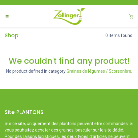
Se rendre au contenu
0
Shop
0 items found.
We couldn't find any product!
No product defined in category
Graines de légumes / Scorsonère
.
Site PLANTONS
Sur ce site, uniquement des plantons peuvent être commandés. Si
vous souhaitez acheter des graines, basculer sur le site dédié.
Pour des raisons logistiques, les deux types d'articles ne peuvent