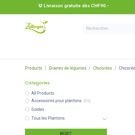
Se rendre au contenu
Livraison gratuite dès CHF90.-
Tous les plantons
Coffrets de plantons
Acces
Products
Graines de légumes
Chicorées
Chicorée
Categories
All Products
Accessoires pour plantons
(11)
Soldes
Tous les Plantons
RESET