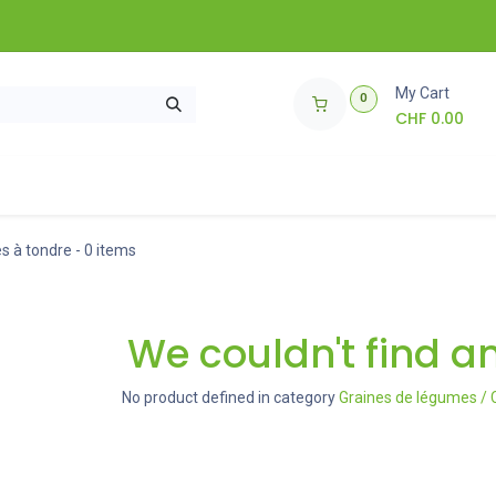
My Cart
0
CHF
0.00
soires de jardinage
Comment ça marche ?
🌱 Concours 🌱
s à tondre
- 0 items
We couldn't find a
No product defined in category
Graines de légumes / 