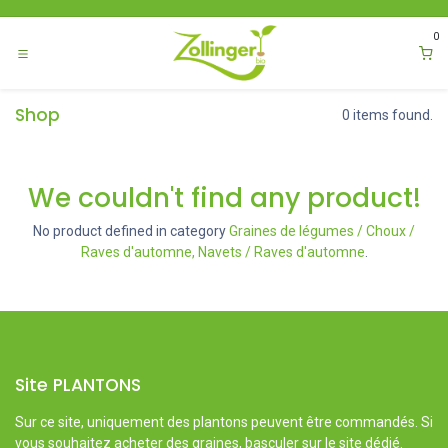
Se rendre au contenu
0
Shop
0 items found.
We couldn't find any product!
No product defined in category
Graines de légumes / Choux /
Raves d'automne, Navets / Raves d'automne
.
Site PLANTONS
Sur ce site, uniquement des plantons peuvent être commandés. Si
vous souhaitez acheter des graines, basculer sur le site dédié.