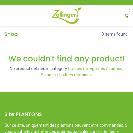
Se rendre au contenu
0
Shop
0 items found.
We couldn't find any product!
No product defined in category
Graines de légumes / Laitues,
Salades / Laitues romaines
.
Site PLANTONS
Sur ce site, uniquement des plantons peuvent être commandés. Si
vous souhaitez acheter des graines, basculer sur le site dédié.