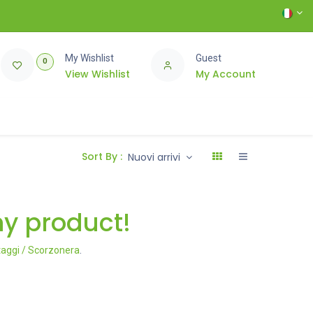
My Wishlist
Guest
0
View Wishlist
My Account
Sort By :
Nuovi arrivi
ny product!
taggi / Scorzonera
.