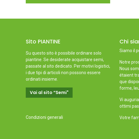
Sito PIANTINE
Chi si
Siamo il p
Su questo sito è possibile ordinare solo
piantine. Se desiderate acquistare semi,
Notre prod
passate al sito dedicato. Per motivi logistici,
Nous somm
i due tipi di articoli non possono essere
étaient tr
ordinati insieme.
que dispon
forme, leu
Vai al sito “Semi"
Vi auguria
ottimi pas
Condizioni generali
Votre fami