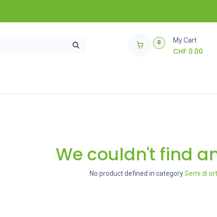
My Cart
0
CHF
0.00
 piantine
Come funziona?
🌱 Giveaway 🌱
We couldn't find a
No product defined in category
Semi di or