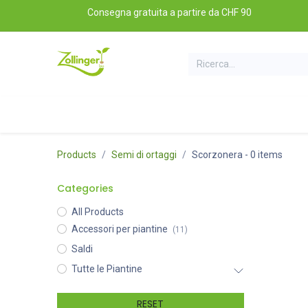
Passa al contenuto
Consegna gratuita a partire da CHF 90
Tutte le piantine
Set di piantine
Accessori per
Products
Semi di ortaggi
Scorzonera
- 0 items
Categories
All Products
Accessori per piantine
(11)
Saldi
Tutte le Piantine
RESET