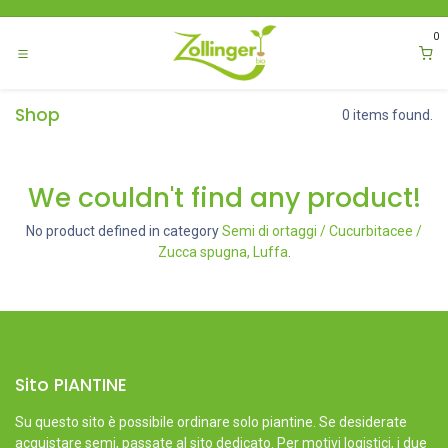
Passa al contenuto
0
Shop
0 items found.
We couldn't find any product!
No product defined in category
Semi di ortaggi / Cucurbitacee /
Zucca spugna, Luffa
.
Sito PIANTINE
Su questo sito è possibile ordinare solo piantine. Se desiderate
acquistare semi, passate al sito dedicato. Per motivi logistici, i due